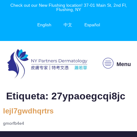
Check out our New Flushing location! 37-01 Main St, 2nd Fl,
Flushing, NY
English
中文
Español
Menu
Etiqueta:
27ypaoegcqi8jc
Iejl7gwdhqrtrs
gmorfb4e4