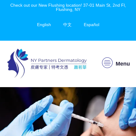
Check out our New Flushing location! 37-01 Main St, 2nd Fl,
Flushing, NY
English
中文
Español
Menu