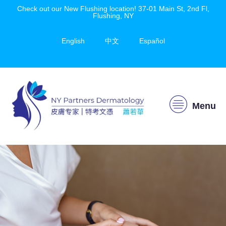
Check out our New Flushing location! 37-01 Main St, 2nd Fl,
Flushing, NY
English
中文
Español
Menu