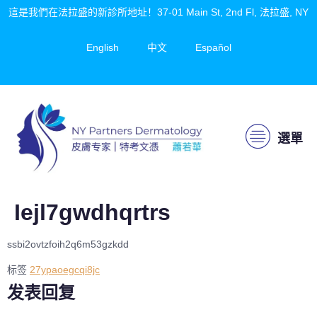
這是我們在法拉盛的新診所地址！37-01 Main St, 2nd Fl, 法拉盛, NY
English
中文
Español
選單
Iejl7gwdhqrtrs
ssbi2ovtzfoih2q6m53gzkdd
标签
27ypaoegcqi8jc
发表回复