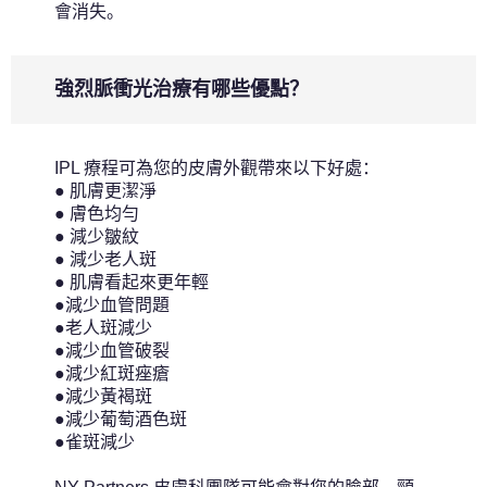
會消失。
強烈脈衝光治療有哪些優點？
IPL 療程可為您的皮膚外觀帶來以下好處：
● 肌膚更潔淨
● 膚色均勻
● 減少皺紋
● 減少老人斑
● 肌膚看起來更年輕
●減少血管問題
●老人斑減少
●減少血管破裂
●減少紅斑痤瘡
●減少黃褐斑
●減少葡萄酒色斑
●雀斑減少